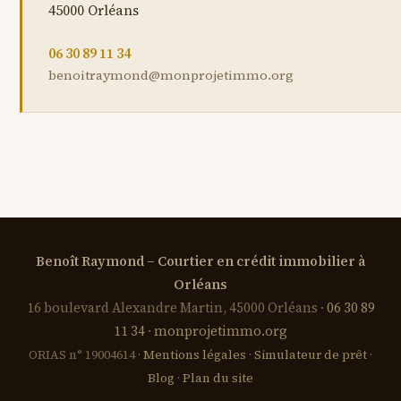
45000 Orléans
06 30 89 11 34
benoitraymond@monprojetimmo.org
Benoît Raymond – Courtier en crédit immobilier à
Orléans
16 boulevard Alexandre Martin, 45000 Orléans ·
06 30 89
11 34
·
monprojetimmo.org
ORIAS n° 19004614 ·
Mentions légales
·
Simulateur de prêt
·
Blog
·
Plan du site