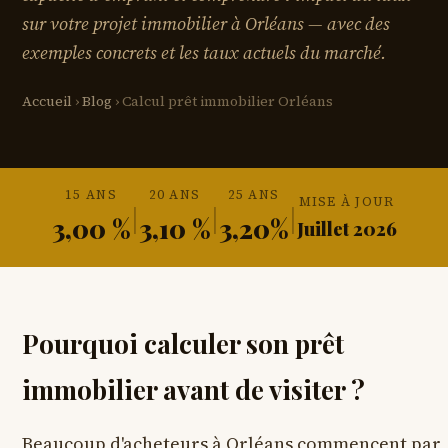
sur votre projet immobilier à Orléans — avec des
exemples concrets et les taux actuels du marché.
Accueil
›
Blog
› Calcul prêt immobilier Orléans
15 ANS
20 ANS
25 ANS
MISE À JOUR
|
|
|
3,00 %
3,10 %
3,20%
Juillet 2026
Pourquoi calculer son prêt
immobilier avant de visiter ?
Beaucoup d'acheteurs à Orléans commencent par